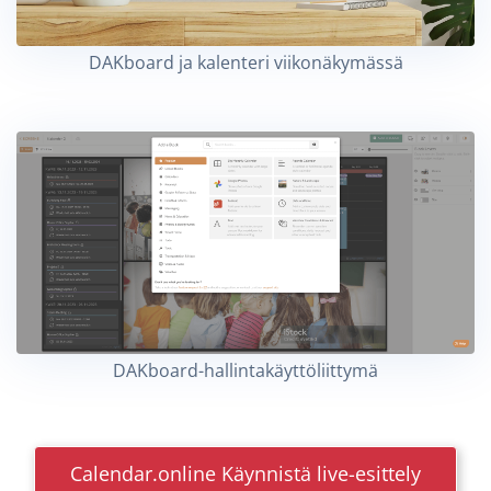
DAKboard ja kalenteri viikonäkymässä
DAKboard-hallintakäyttöliittymä
Calendar.online Käynnistä live-esittely