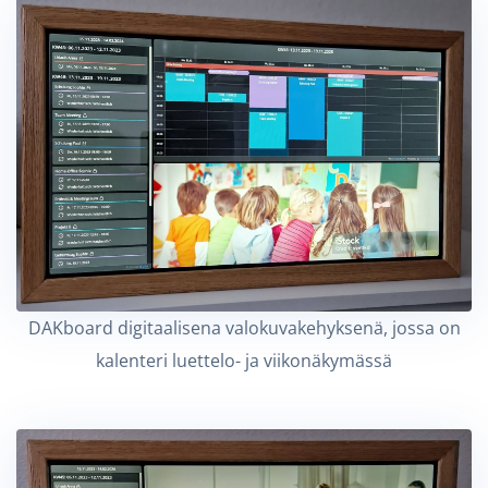
DAKboard digitaalisena valokuvakehyksenä, jossa on
kalenteri luettelo- ja viikonäkymässä