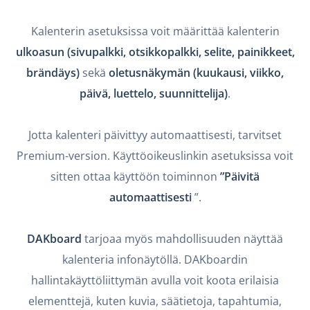
Kalenterin asetuksissa voit määrittää kalenterin
ulkoasun (sivupalkki, otsikkopalkki, selite, painikkeet,
brändäys)
sekä
oletusnäkymän (kuukausi, viikko,
päivä, luettelo, suunnittelija)
.
Jotta kalenteri päivittyy automaattisesti, tarvitset
Premium-version. Käyttöoikeuslinkin asetuksissa voit
sitten ottaa käyttöön toiminnon
”Päivitä
automaattisesti
”.
DAKboard
tarjoaa myös mahdollisuuden näyttää
kalenteria infonäytöllä. DAKboardin
hallintakäyttöliittymän avulla voit koota erilaisia
elementtejä, kuten kuvia, säätietoja, tapahtumia,