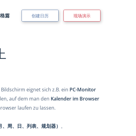
格篇
创建日历
现场演示
上
ildschirm eignet sich z.B. ein
PC-Monitor
en, auf dem man den
Kalender im Browser
rowser laufen zu lassen.
月、周、日、列表、规划器）
。