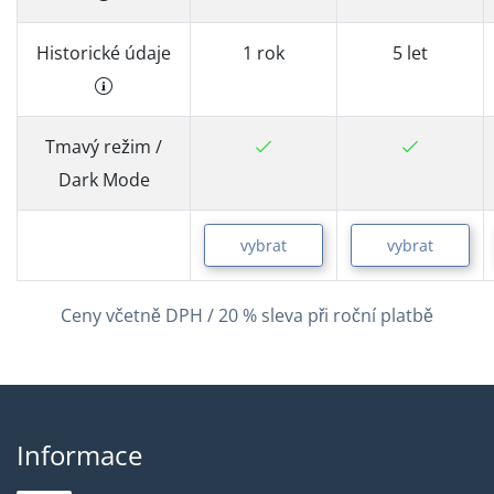
Historické údaje
1 rok
5 let
Tmavý režim /
Dark Mode
vybrat
vybrat
Ceny včetně DPH / 20 % sleva při roční platbě
Informace