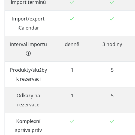
Import termínů
Import/export
iCalendar
Interval importu
denně
3 hodiny
Produkty/služby
1
5
k rezervaci
Odkazy na
1
5
rezervace
Komplexní
správa práv