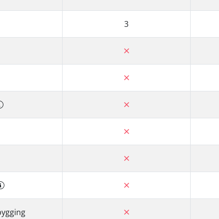
3
bygging