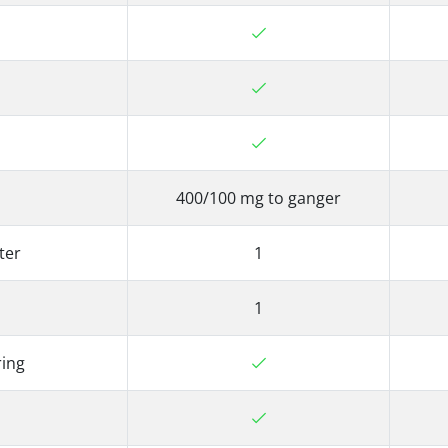
400/100 mg to ganger
ter
1
1
ring