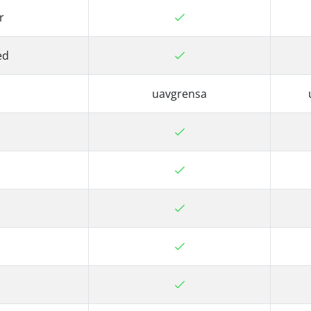
r
ed
uavgrensa