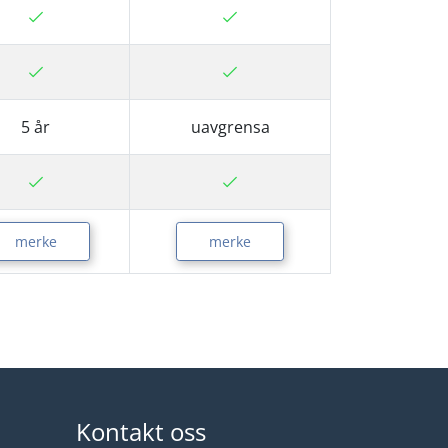
5 år
uavgrensa
merke
merke
Kontakt oss