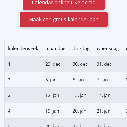
Calendar.online Live demo
Maak een gratis kalender aan
kalenderweek
maandag
dinsdag
woensdag
1
29. dec
30. dec
31. dec
2
5. jan
6. jan
7. jan
3
12. jan
13. jan
14. jan
4
19. jan
20. jan
21. jan
5
26. jan
27. jan
28. jan