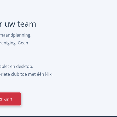
or uw team
n maandplanning.
reniging. Geen
ablet en desktop.
iete club toe met één klik.
er aan