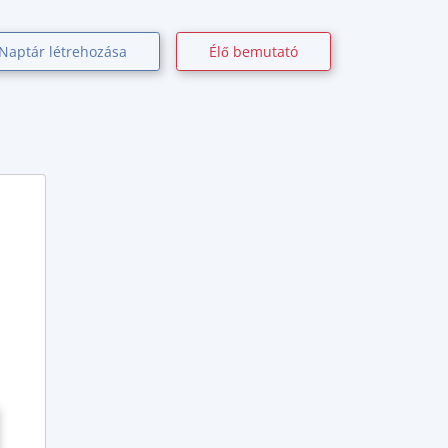
Naptár létrehozása
Élő bemutató