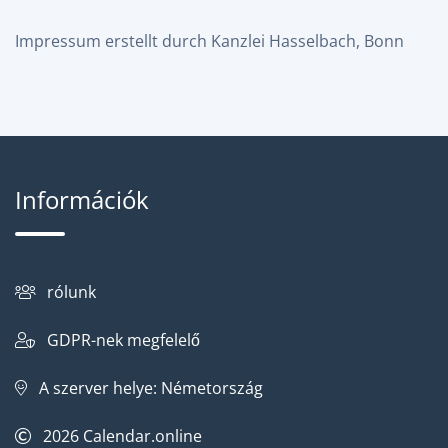
Impressum
erstellt durch
Kanzlei Hasselbach, Bonn
Információk
rólunk
GDPR-nek megfelelő
A szerver helye: Németország
2026
Calendar.online