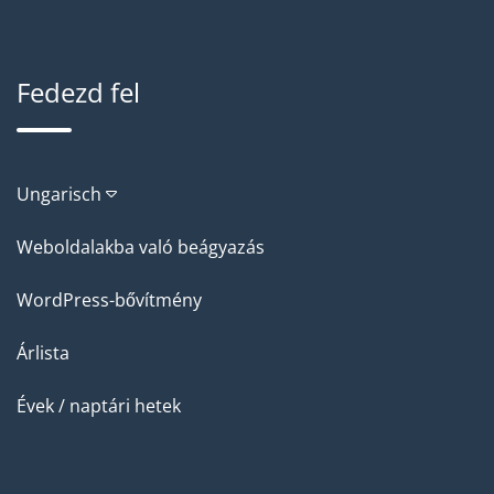
Fedezd fel
Ungarisch
Weboldalakba való beágyazás
WordPress-bővítmény
Árlista
Évek / naptári hetek